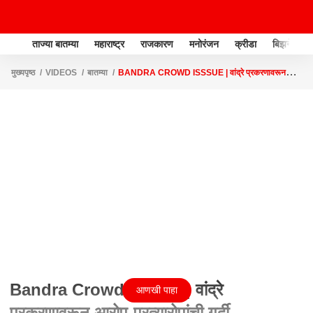
ताज्या बातम्या
महाराष्ट्र
राजकारण
मनोरंजन
क्रीडा
बिझनेस
मुख्यपृष्ठ
VIDEOS
बातम्या
BANDRA CROWD ISSSUE | वांद्रे प्रकरणावरून
आरोप-प्रत्यारोपांची गर्दी, भाजपकडून राज्य सरकारवर, आदित्य ठाकरेंकडून केंद्रावर आरोप | स्पेशल
रिपोर्ट
Bandra Crowd Isssue | वांद्रे
आणखी पाहा
प्रकरणावरून आरोप-प्रत्यारोपांची गर्दी,