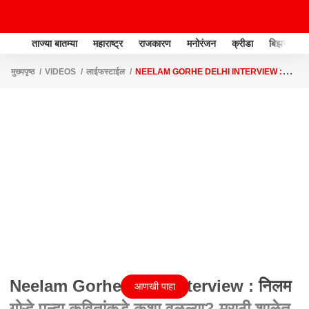
ताज्या बातम्या
महाराष्ट्र
राजकारण
मनोरंजन
क्रीडा
बिझनेस
मुख्यपृष्ठ
VIDEOS
लाईफस्टाईल
NEELAM GORHE DELHI INTERVIEW :
निलम गोऱ्हे पुन्हा कवितांकडे कशा वळल्या? मराठी शाळेत शिकलेली मुलगी ते विधानपरिषदच्या
उपसभापती, संपूर्ण प्रवास
Neelam Gorhe Delhi Interview : निलम
आणखी पाहा
गोऱ्हे पुन्हा कवितांकडे कशा वळल्या? मराठी शाळेत