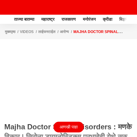
ताज्या बातम्या
महाराष्ट्र
राजकारण
मनोरंजन
क्रीडा
बिझनेस
मुख्यपृष्ठ
VIDEOS
लाईफस्टाईल
आरोग्य
MAJHA DOCTOR SPINAL
DISORDERS : मणके विकार | सिरोना डायग्नोस्टिक्स प्रभादेवी येथे सुरु
Majha Doctor Spinal Disorders : मणके
आणखी पाहा
विकार | सिरोना डायग्नोस्टिक्स प्रभादेवी येथे सुरु