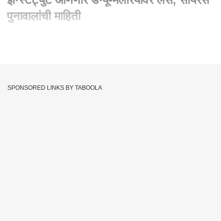
पुनावालांची माहिती
Written By :
abp majha web team
30 Aug 2023 09:26 PM (IST)
सीरम इन्स्टिट्युट डेंग्यू, मलेरियावरही
लस आणणार, डेंग्यूवरची लस वर्षभरात बाजारात
SPONSORED LINKS BY TABOOLA
येणार, सिरम इन्स्टिट्यूटचे मॅनेजिंग डायरेक्टर सायरस पुनावाला यांची
माहिती.
Serum Institute
Vaccine
Dengue
Malaria
Tags :
Cyrus Poonawala
JOIN US ON
Whatsapp
Telegram