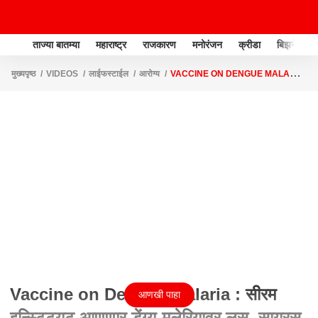
ताज्या बातम्या
महाराष्ट्र
राजकारण
मनोरंजन
क्रीडा
बिझनेस
मुख्यपृष्ठ
VIDEOS
लाईफस्टाईल
आरोग्य
VACCINE ON DENGUE MALARIA
: सीरम इन्स्टिट्युट आणणार डेंग्यू-मलेरियावर लस, सायरस पुनावालांची माहिती
Vaccine on Dengue Malaria : सीरम
आणखी पाहा
इन्स्टिट्युट आणणार डेंग्यू-मलेरियावर लस, सायरस