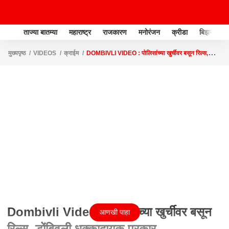
ताज्या बातम्या
महाराष्ट्र
राजकारण
मनोरंजन
क्रीडा
बिझनेस
मुख्यपृष्ठ
VIDEOS
क्राईम
DOMBIVLI VIDEO : पोलिसांच्या खुर्चीवर बसून रिल्स,
डोंबिवली धक्कादायक प्रकार , व्यावसायिकाचा प्रताप
Dombivli Video : पोलिसांच्या खुर्चीवर बसून
आणखी पाहा
रिल्स, डोंबिवली धक्कादायक प्रकार ,