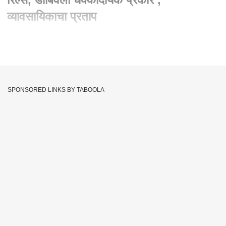
व्यावसायिकाचा प्रताप
Written By :
abp majha web team
01 Nov 2022 01:14 PM (IST)
Dombivli Video :
प्रसिद्धीसाठी रिल्स बनवणं डोंबिवलीतील बांधकाम
व्यावसायिकाच्या चांगलंच अंगलट आलंय.. सुरेंद्र पाटील नावाचे बांधकाम
SPONSORED LINKS BY TABOOLA
व्यावसायिक काही कामानिमित्त मानपाडा पोलीस ठाण्यात गेले होते. त्यावेळी
पोलिसांच्या केबिनमध्ये कुणीच नसल्याचा फायदा घेत पाटील यांनी पोलिसांच्या
खुर्चीवर बसूनच रिल्स बनवले... त्यानंतर त्यांनी बंदूक घेऊन मित्रांसोबत डान्स
करतानाचा व्हीडिओही बनवला आणि तो व्हायरल केला... याप्रकरणी
पोलिसांनी सुरेंद्र पाटील यांच्याविरोधात गुन्हा दाखल करुन अटक केलीय..
Police
Dombivli Video
Tags :
JOIN US ON
Whatsapp
Telegram