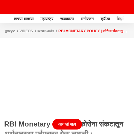
ताज्या बातम्या
महाराष्ट्र
राजकारण
मनोरंजन
क्रीडा
बिझनेस
मुख्यपृष्ठ
VIDEOS
व्यापार-उद्योग
RBI MONETARY POLICY | कोरोना संकटातून
अर्थव्यवस्था पूर्वपदावर येऊ लागली : गव्हर्नर शक्तिकांत दास
RBI Monetary Policy | कोरोना संकटातून
आणखी पाहा
अर्थव्यवस्था पूर्वपदावर येऊ लागली :