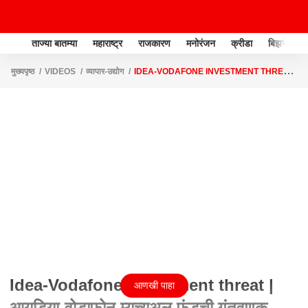
ताज्या बातम्या
महाराष्ट्र
राजकारण
मनोरंजन
क्रीडा
बिझनेस
मुख्यपृष्ठ
VIDEOS
व्यापार-उद्योग
IDEA-VODAFONE INVESTMENT THREAT
| आयडिया-वोडाफोन म्युच्युअल फंडची गुंतवणूक धोक्यात, कंपनीचं भवितव्य टांगणीला
Idea-Vodafone Investment threat |
आणखी पाहा
आयडिया-वोडाफोन म्युच्युअल फंडची गुंतवणूक