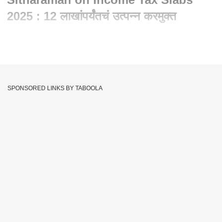
2025 : 12 लाखांपर्यंतचं उत्पन्न करमुक्त
Written By :
abp majha web team
01 Feb 2025 12:28 PM (IST)
Union Budget 2025 : Nirmala Sitharaman on Income Tax
Slabs 2025 : 12 लाखांपर्यंतचं उत्पन्न करमुक्त
SPONSORED LINKS BY TABOOLA
Income Tax Free Limit : 12 लाख
रुपयांपर्यंतचं उत्पन्न करमुक्त
Income Tax Free: 12 लाख रुपयांपर्यंतचं उत्पन्न करमुक्त केल्याची
घोषणा निर्मला सीतारामन यांच्याकडून करण्यात आली. नव्या रिजीममध्ये
पगारदारांसाठी 75 लाख मूळ कपात असेल.
0-4 लाख : Nil
4-8 : 5 टक्के
8-12 : 10 टक्के
12-16 : 15 टक्के
16-20 : 20 टक्के