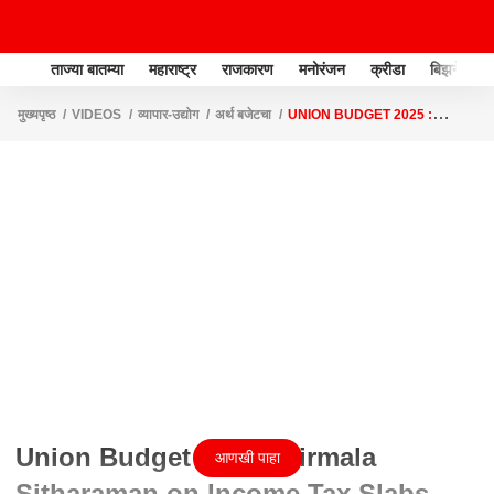
ताज्या बातम्या
महाराष्ट्र
राजकारण
मनोरंजन
क्रीडा
बिझनेस
मुख्यपृष्ठ
VIDEOS
व्यापार-उद्योग
अर्थ बजेटचा
UNION BUDGET 2025 :
NIRMALA SITHARAMAN ON INCOME TAX SLABS 2025 : 12 लाखांपर्यंतचं
उत्पन्न करमुक्त
Union Budget 2025 : Nirmala
आणखी पाहा
Sitharaman on Income Tax Slabs