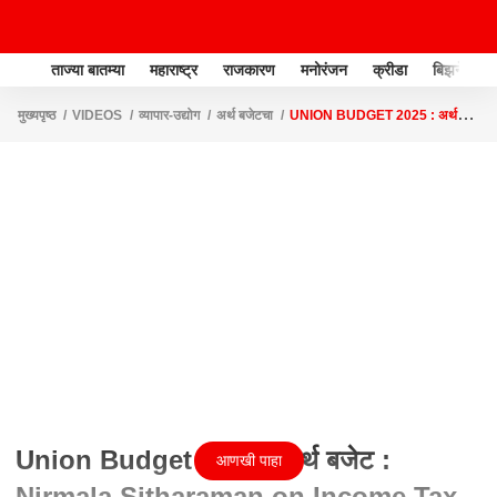
ताज्या बातम्या
महाराष्ट्र
राजकारण
मनोरंजन
क्रीडा
बिझनेस
मुख्यपृष्ठ
VIDEOS
व्यापार-उद्योग
अर्थ बजेटचा
UNION BUDGET 2025 : अर्थ
बजेट : NIRMALA SITHARAMAN ON INCOME TAX SENIOR CITIZEN : ज्येष्ठ
नागरिकांसाठी टीडीएस मर्यादा ५० हजारांवरून १ लाखपर्यंत वाढवली
Union Budget 2025 : अर्थ बजेट :
आणखी पाहा
Nirmala Sitharaman on Income Tax