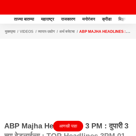
ताज्या बातम्या
महाराष्ट्र
राजकारण
मनोरंजन
क्रीडा
बिझनेस
मुख्यपृष्ठ
VIDEOS
व्यापार-उद्योग
अर्थ बजेटचा
ABP MAJHA HEADLINES : 3
PM : दुपारी 3 च्या हेडलाईन्स : TOP HEADLINES 3PM 01 FEBRUARY 2024
ABP Majha Headlines : 3 PM : दुपारी 3
आणखी पाहा
च्या हेडलाईन्स : TOP Headlines 3PM 01