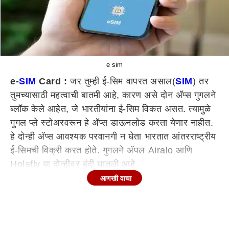
e sim
e-
SIM
Card :
जर तुम्ही ई-सिम वापरत असाल(
SIM
) तर
तुमच्यासाठी महत्वाची बातमी आहे, कारण असे दोन अ‍ॅप्स गुगलने
ब्लॉक केले आहेत, जे भारतीयांना ई-सिम विकत असत. त्यामुळे
गुगल प्ले स्टोअरवरून हे अ‍ॅप्स डाऊनलोड करता येणार नाहीत.
हे दोन्ही अ‍ॅप्स आवश्यक परवानगी न घेता भारतात आंतरराष्ट्रीय
ई-सिमची विक्री करत होते. गुगलने अ‍ॅपल Airalo आणि
Holafly या दोन्हीवर बंदी घातली आहे.
आणखी वाचा
अ‍ॅप्सच्या वापरावर निर्बंध
मनी कंट्रोलच्या रिपोर्टनुसार, दूरसंचार विभाग अर्थात DoT च्या
सूचनेनुसार, गुगलने काही अ‍ॅप्स ब्लॉक केले आहेत. या अ‍ॅप्सचा
वापर रोखण्यासाठी इंटरनेट पुरवणाऱ्या अ‍ॅप्सना माहिती देण्यात