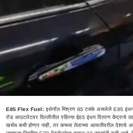
E85 Flex Fuel:
इथेनॉल मिश्रण 85 टक्के असलेले E85 इंधन दि
रोड आउटलेटवर दिल्लीतील पहिल्या ई85 इंधन वितरण केंद्राचे उद्घाट
खर्चच कमी होणार नाही, तर कच्च्या तेलाच्या आयातीवरील देशाचे 