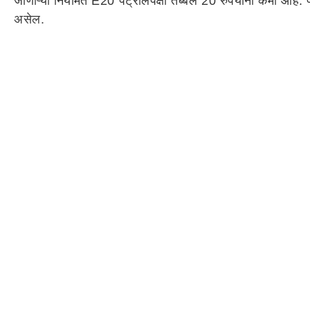
जाणाऱ्या नियमित E20 पेट्रोलपेक्षा तब्बल 20 रुपयांनी कमी आहे. प
असेल.
यावर्षी 500 पंप सुरू होणार
दिल्लीतील पुसा रोडवर सुरू झालेले हे स्टेशन देशातील पहिले आह
-
नागपूर
कॉरिडॉरमध्ये अंदाजे 50 ते 100 अशी E85 इंधन स्टेशन्स स
अखेरपर्यंत सर्व प्रमुख शहरांमध्ये अंदाजे 5,000 आऊटलेट्स उ
देखील अधिसूचित केली आहेत.