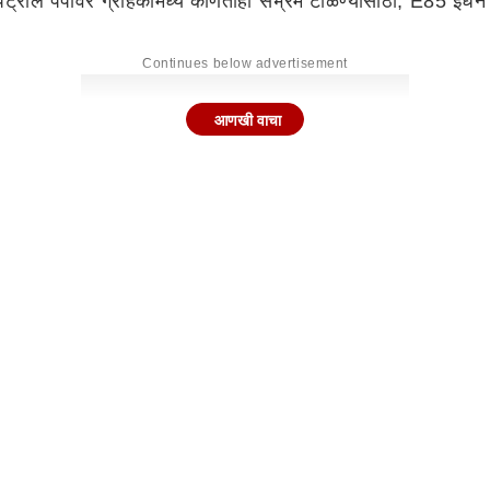
ेट्रोल पंपांवर ग्राहकांमध्ये कोणताही संभ्रम टाळण्यासाठी, E85 इंधन
Continues below advertisement
आणखी वाचा
े, परंतु सरकार याचा मोठ्या प्रमाणावर विस्तार करण्याची योजना आखत
्थापन करेल.योजनेनुसार, देशभरातील अशा स्टेशन्सचे जाळे या वर्षाच्
घडण्याचे केंद्र सरकारचे उद्दिष्ट आहे. सरकारने अलीकडेच E22, E