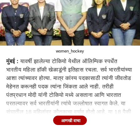
women_hockey
मुंबई :
यावर्षी झालेल्या टोकियो येथील ऑलिम्पिक स्पर्धेत
भारतीय महिला हॉकी खेळाडूंनी इतिहास रचला. सर्व भारतीयांच्या
आशा त्यांच्यावर होत्या. मात्र कांस्य पदकासाठी त्यांनी जीवतोड
मेहेनत करूनही पदक त्यांना जिंकता आले नाही. तरीही
पंतप्रधान मोदी यांनी टोकियो मध्ये असताना आणि भारतात
परतल्यावर सर्व भारतीयांनी त्यांचे जल्लोषात स्वागत केले. या
संघातील 18 महिलांवर कौतुकाचा वर्षाव होतो आहे. या 18 पैकी
13 महिला खेळाडू या भारतीय रेल्वेत कामाला आहेत. आणि
आणखी वाचा
त्यातही गोल्सची हॅटट्रिक करून वर्ल्ड रेकॉर्ड करणारी वंदना
कटारिया, सुपर प्लेयर मोनिका मलिक, सुशीला चानू पुखराम्बम