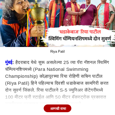
Riya Patil
मुंबई
:
हैदराबाद येथे सुरू असलेल्या 25 व्या पॅरा नॅशनल स्विमिंग
चॅम्पियनशिपमध्ये (
Para National Swimming
Championship
) कोल्हापूरच्या रिया रोहिणी सचिन पाटील
(
Riya Patil)
हिने पहिल्याच दिवशी धडाकेबाज कामगिरी करत
दोन सुवर्ण जिंकले. रिया पाटीलने
S-5
ज्युनिअर कॅटेगरीमध्ये
100 मीटर फ्री स्टाईल आणि 50 मीटर बॅकस्ट्रोक प्रकारात
सुवर्णपदक पटकावत महाराष्ट्राचे खाते उघडले.
आणखी वाचा
रिया पाटील हिने सुरुवातीला 100 मीटर फ्री स्टाईलमध्ये