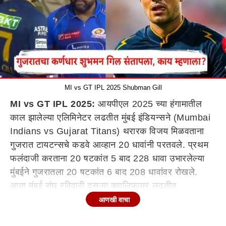
MI vs GT IPL 2025 Shubman Gill
MI vs GT IPL 2025:
आयपीएल 2025 च्या हंगामातील
काल झालेल्या एलिमिनेटर लढतीत मुंबई इंडियन्सने (Mumbai
Indians vs Gujarat Titans) थरारक विजय मिळवताना
गुजरात टायटन्सचे कडवे आव्हान 20 धावांनी परतवले. प्रथम
फलंदाजी करताना 20 षटकांत 5 बाद 228 धावा उभारलेल्या
मुंबईने गुजरातला 20 षटकांत 6 बाद 208 धावांवर रोखले.
आता मुंबई संघ रविवारी दुसऱ्या क्वालिफायर लढतीत
पंजाबविरुद्ध भिडेल.
आणखी वाचा
आयपीएल एलिमिनेटरमध्ये मुंबई इंडियन्सविरुद्ध 20 धावांनी