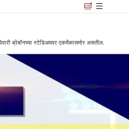
िवारी ब्रेबॉनच्या स्टेडिअमवर एकमेंकासमोर असतील.