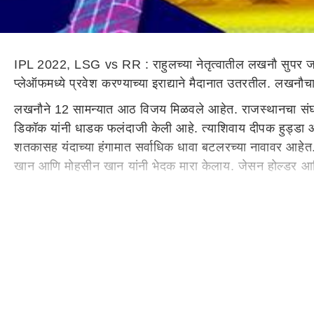
IPL 2022, LSG vs RR : राहुलच्या नेतृत्वातील लखनौ सुपर जायं
प्लेऑफमध्ये प्रवेश करण्याच्या इराद्याने मैदानात उतरतील. लखनौ
लखनौने 12 सामन्यात आठ विजय मिळवले आहेत. राजस्थानचा संघान
डिकॉक यांनी धाडक फलंदाजी केली आहे. त्याशिवाय दीपक हुड्डा
शतकासह यंदाच्या हंगामात सर्वाधिक धावा बटलरच्या नावावर आह
खान आणि मोहसीन खान यांनी भेदक मारा केलाय. जेसन होल्डर आणि
दोन्ही संघाची संभावित प्लेईंग 11 कशी असेल -
Lucknow Supe
आवेश खान, रवि बिश्नोई, दुश्मांथा चमीरा, मोहसीन खान
Rajasthan Royals -
संजू सॅमसन (कप्तान), जोस बटलर, यशस्व
कुलदीप सेन
खेळपट्टी आणि पिच रिपोर्ट -
ब्रेबोर्न स्टेडियमची खेळपट्टी फलं
करणाऱ्या संघाला फायदा होऊ शकतो. दव ही येथे महत्वाची भूमिक