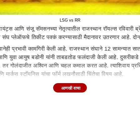
LSG vs RR
ट्स आणि संजू सॅमसनच्या नेतृत्वातील राजस्थान रॉयल्स रविवारी ब्र
चा संघ प्लेऑफचे तिकीट पक्कं करण्यासाठी मैदानावर उतरणार आहे. दोन्
ेही प्रभावी कामगिरी केली आहे. राजस्थान संघाने 12 सामन्यात स
 आणि युवा आयुष बडोनी यांनी ताबडतोड फलंदाजी केली आहे. दुसरीक
ेत. तर गोलंदाजीत अश्विन आणि चहल कमाल करत आहे. त्याशिवाय प्रस
 मार्कस स्टॉयनिस यांचा फॉर्म लखनौसाठी चिंतेचा विषय आहे.
r Giants -
केएल राहुल (कप्तान), क्विंटन डी कॉक, मार्कस स्टॉय
आणखी वाचा
ी जायसवाल, देवदत्त पडीक्कल, रसी वॅन डर डुसेन, रियान पराग, ट्रेंट
दाजीसाठी पोषक आहे. अशात गोलंदाजांना मेहनत घ्यावी लागणार आहे. य
ा बजावू शकतो.