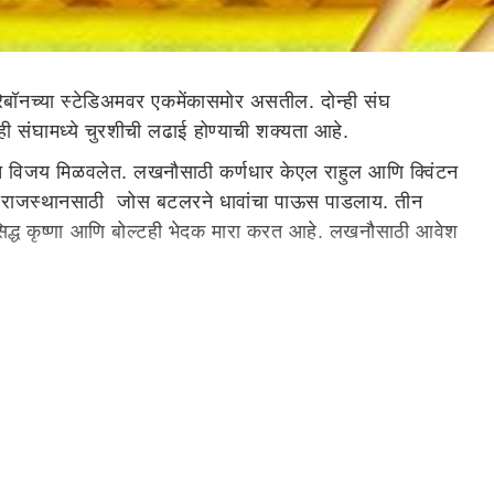
ेबॉनच्या स्टेडिअमवर एकमेंकासमोर असतील. दोन्ही संघ
ही संघामध्ये चुरशीची लढाई होण्याची शक्यता आहे.
ात विजय मिळवलेत. लखनौसाठी कर्णधार केएल राहुल आणि क्विंटन
डे राजस्थानसाठी जोस बटलरने धावांचा पाऊस पाडलाय. तीन
िद्ध कृष्णा आणि बोल्टही भेदक मारा करत आहे. लखनौसाठी आवेश
निस, दीपक हूडा, क्रुणाल पांड्या, आयुष बदोनी, जेसन होल्डर,
 बोल्ट, युजवेंद्र चहल, रविचंद्रन अश्विन, प्रसिद्ध कृष्णा,
ा मैदानावर नाणेफेकीचा कौल महत्वाचा ठरणार आहे. प्रथम गोलंदाजी