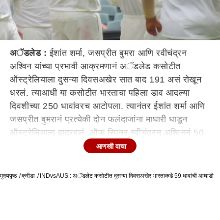
अॅडलेड :
ईशांत शर्मा, जसप्रीत बुमरा आणि रवीचंद्रन
अश्विन यांच्या प्रभावी आक्रमणानं अॅडलेड कसोटीत
ऑस्ट्रेलियाला दुसऱ्या दिवसअखेर सात बाद 191 असं रोखून
धरलं. त्याआधी या कसोटीत भारताचा पहिला डाव आदल्या
दिवशीच्या 250 धावांवरच आटोपला. त्यानंतर ईशांत शर्मा आणि
जसप्रीत बुमरानं प्रत्येकी दोन फलंदाजांना माघारी धाडून
ऑस्ट्रेलियाला हादरवलं. ऑफ स्पिनर रवीचंद्रन अश्विननं 50
धावांत तीन विकेट्स काढून दुसऱ्या दिवसाच्या खेळाला कलाटणी
आणखी वाचा
दिली. दुसऱ्या दिवसाचा खेळ थांबला, त्या वेळी टीम इंडियाच्या
हाताशी 59 धावांची आघाडी शिल्लक होती.
मुख्यपृष्ठ
क्रीडा
INDvsAUS : अॅडलेट कसोटीत दुसऱ्या दिवसअखेर भारताकडे 59 धावांची आघाडी
ऑस्ट्रेलियाविरुद्धच्या अॅडलेड कसोटीत दुसऱ्या दिवशीच्या
पहिल्या सत्रात टीम इंडियाने वर्चस्व गाजवलं. उपाहाराला खेळ
थांबला तेव्हा ऑस्ट्रेलियाने 2 बाद 57 धावांची मजल मारली