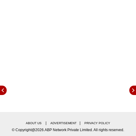
होती. भारताकडे सध्या 59 धावांची आघाडी आहे. ईशांत शर्माने
पहिल्याच षटकात सलामीच्या अॅरॉन फिंचला माघारी धाडत
कांगारुंना मोठा धक्का दिला. त्यानंतर उस्मान ख्वाजा आणि
मार्कुस हॅरीसने 45 धावांची भागीदारी रचून ऑस्ट्रेलियाचा डाव
सावरण्याचा प्रयत्न केला. पण अश्विनने हॅरीसला बाद करुन
कांगारुंना दुसरा धक्का दिला. त्याआधी आज टीम इंडियाचा
पहिला डाव कालच्या धावसंख्येत एकही धावेची भर न घालता
250 धावांत आटोपला. भारतातर्फे चेतेश्वर पुजाराने सर्वाधिक
123 धावांची खेळी केली.
Tags:
IndvsAus
Adelaide Test
Australia
India
|
|
ABOUT US
ADVERTISEMENT
PRIVACY POLICY
© Copyright@2026.ABP Network Private Limited. All rights reserved.