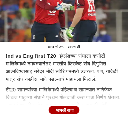
छाया सौजन्य - आयसीसी
Ind vs Eng first T20
इंग्लंडच्या संघाला कसोटी
मालिकेमध्ये नमवल्यानंतर भारतीय क्रिकेट संघ द्विगुणित
आत्मविश्वासाह नरेंद्र मोदी स्टेडियममध्ये उतरला. पण, यावेळी
मात्र संघ काहीसा मागे पडल्याचं पाहायला मिळालं.
टी20 सामन्यांच्या मालिकेमध्ये पहिल्याच सामन्यात नाणेफेक
जिंकत पाहुण्या संघाने प्रथम गोलंदाजी करण्याचा निर्णय घेतला.
ज्यामुळं भारतीय संघाला प्रथम फलंदाजी करण्याची संधी
आणखी वाचा
मिळाली. फलंदाजीसाठी संघातील सलामीवीर खेळपट्टीवर
येण्यापूर्वीच एक लक्षवेधी माहिती समोर आली.