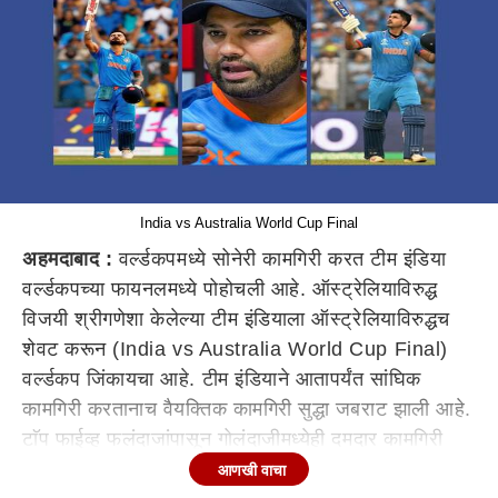
India vs Australia World Cup Final
अहमदाबाद :
वर्ल्डकपमध्ये सोनेरी कामगिरी करत टीम इंडिया
वर्ल्डकपच्या फायनलमध्ये पोहोचली आहे. ऑस्ट्रेलियाविरुद्ध
विजयी श्रीगणेशा केलेल्या टीम इंडियाला ऑस्ट्रेलियाविरुद्धच
शेवट करून (India vs Australia World Cup Final)
वर्ल्डकप जिंकायचा आहे. टीम इंडियाने आतापर्यंत सांघिक
कामगिरी करतानाच वैयक्तिक कामगिरी सुद्धा जबराट झाली आहे.
टाॅप फाईव्ह फलंदाजांपासून गोलंदाजीमध्येही दमदार कामगिरी
झाली आहे. फिल्डींग सुद्धा त्याच ताकदीने केली आहे. त्यामुळे
आणखी वाचा