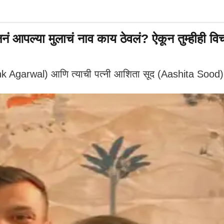
पल्या मुलाचं नाव काय ठेवलं? ऐकून तुम्हीही वि
garwal) आणि त्याची पत्नी आशिता सूद (Aashita Sood) यांनी 