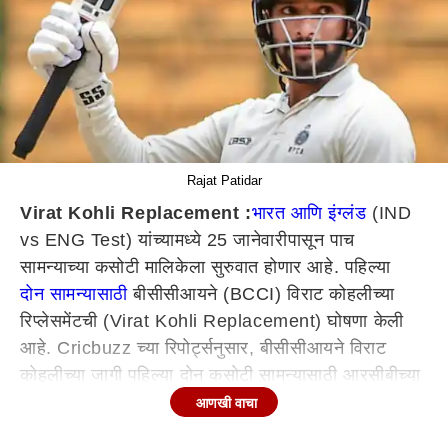
Rajat Patidar
Virat Kohli Replacement :
भारत आणि इंग्लंड
(IND
vs ENG Test) यांच्यामध्ये 25 जानेवारीपासून पाच
सामन्याच्या कसोटी मालिकेला सुरुवात होणार आहे. पहिल्या
दोन सामन्यासाठी
बीसीसीआयने (BCCI) विराट कोहलीच्या
रिप्लेसमेंटची (Virat Kohli Replacement) घोषणा केली
आहे. Cricbuzz च्या रिपोर्ट्सनुसार, बीसीसीआयने विराट
कोहलीच्या जागी पहिल्या दोन कसोटी सामन्यासाठी आरसीबीच्या
रजत पाटीदार (Rajat Patidar) याला स्थान दिले आहे.
आणखी वाचा
भारताचा अनुभवी फलंदाज आणि माजी कर्णधार विराट कोहलीने