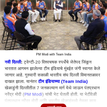
PM Modi with Team India
नवी दिल्ली
:
ट्वेन्टी-20 विश्वचषक स्पर्धेचे जेतेपद जिंकून
भारतात आगमन झालेल्या टीम इंडियाचे मुंबईत जंगी स्वागत केले
जाणार आहे. गुरुवारी सकाळी भारतीय संघ दिल्ली विमानतळावर
दाखल झाला. यानंतर
टीम इंडियाच्या (Team India)
खेळाडुंनी दिल्लीतील 7 जनकल्याण मार्ग येथे जाऊन पंतप्रधान
नरेंद्र मोदी (
PM Modi
) यांची भेट घेतली होती. या भेटीवेळी
पंतप्रधान नरेंद्र मोदी आणि भारतीय खेळाडुंमध्ये नेमका काय