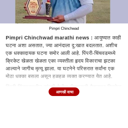
Pimpri Chinchwad
Pimpri Chinchwad marathi news :
आयुष्यात काही
घटना अशा असतात, ज्या आनंदाला दु:खात बदलतात. अशीच
एक धक्कादायक घटना समोर आली आहे. पिंपरी-चिंचवडमध्ये
क्रिकेट खेळता खेळता एका व्यक्तीला हृदय विकाराचा झटका
आल्याने जागीच मृत्यू झाला. या घटनेने परिसरात सर्वांना एक
मोठा धक्का बसला असून हळहळ व्यक्त करण्यात येत आहे.
पिंपरी-चिंचवडमधील सांगवी येथील पीडब्ल्यूडी मैदानावर क्रिकेट
आणखी वाचा
खेणाऱ्या 40 वर्षीय व्यक्तीला क्रिकेट खेळत हृदय विकाराचा
झटका आला. त्यामध्ये त्याचा मृत्यू झाला आहे. मिलिंद भोंडवे असं
मृत्यू झालेल्या व्यक्तीचे नाव आहे. 40 वर्षीय भोडंवे गोलंदाजी
करत होता, त्यावेळी तो अचानक खाली कोसळला आणि त्याचा
मृत्यू झाला. ही घटना आज दुपारी एक वाजताच्या सुमारास