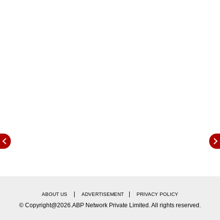
चेतेश्वर पुजारा कसोटीमध्ये तिसऱ्या क्रमांकावर फलंदाजीला
उतरतो. आता त्याच्या अनुपस्थितीत टीम इंडियात कुणाला संधी
मिळते याकडे क्रीडा चाहत्यांचे लक्ष लागलेय. पाच नावे सर्वाधिक
चर्चेत आहे. त्यामध्ये सर्वात आघाडीवर नाव यशस्वी जायस्वाल
याचे आहे. रोहित शर्मा आणि शुभमन गिल यांच्या उपस्थितीत
यशस्वी जायस्वाल याला डावाची सुरुवात करता येणार नाही.
त्याला तिसऱ्या क्रमांकावर फलंदाजीसाठी पाठवले जाऊ शकते.
ईराणी चषकात तिसऱ्या क्रमांकावर फलंदाजी करताना त्याने
शतके झळकावली आहेत.
ऋतुराज गायकवाडला तिसऱ्या क्रमांकावर खेळण्याचा
अनुभव-
दमदार फलंदाजी करणारा ऋतुराज गायकवाड यालाही
तिसऱ्या क्रमांकावर खेळण्याची संधी मिळू शकते. रेड बॉल
क्रिकेटमध्ये गायकवाड तिसऱ्या क्रमांकावर फलंदाजी रतो.
गायकवाडकडे प्रथम श्रेणी क्रिकेटमध्ये सहा शतकांची नोंद
|
|
ABOUT US
ADVERTISEMENT
PRIVACY POLICY
आहे.
© Copyright@2026.ABP Network Private Limited. All rights reserved.
अनुभवी खेळाडू तिसऱ्या क्रमांकावर उतरणार ?
यशस्वी