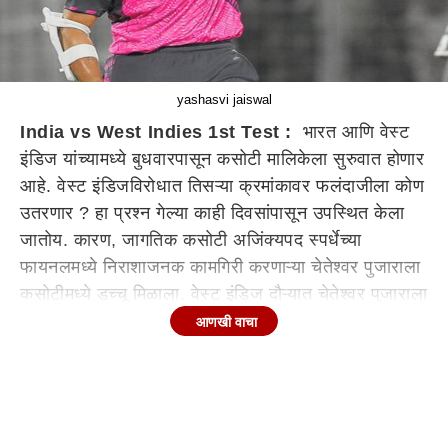
yashasvi jaiswal
India vs West Indies 1st Test :
भारत आणि वेस्ट
इंडिज यांच्यामध्ये बुधवारपासून कसोटी मालिकेला सुरुवात होणार
आहे. वेस्ट इंडिजविरोधात तिसऱ्या क्रमांकावर फलंदाजीला कोण
उतरणार ? हा प्रश्न गेल्या काही दिवसांपासून उपस्थित केला
जातोय. कारण, जागतिक कसोटी अजिंक्यपद स्पर्धेच्या
फायनलमध्ये निराशाजनक कामगिरी करणाऱ्या चेतेश्वर पुजाराला
कसोटीमध्ये डच्चू मिळाला. वेस्ट इंडिज दौऱ्यात चेतेश्वर पुजाराला
संघात स्थान मिळाले नाही. भारतीय संघात अनेक युवा खेळाडूंना
आणखी वाचा
संघात स्थान देण्यात आलेय. चेतेश्वर पुजाराच्या अनुपस्थितीत
तिसऱ्या क्रमांकावर फलंदाजीला कोण उतरणार ? याबाबत
अनेक तर्कवितर्क लावले जात आहेत. तिसऱ्या क्रमांकासाठी पाच
नावे चर्चेत आहेत, पाहूयात त्या पाच खेळाडूंबाबत