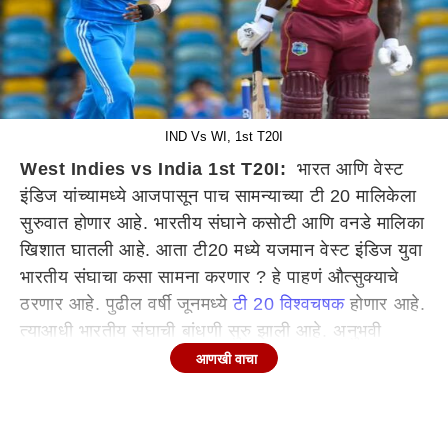
IND Vs WI, 1st T20I
West Indies vs India 1st T20I:
भारत आणि वेस्ट
इंडिज यांच्यामध्ये आजपासून पाच सामन्याच्या टी 20 मालिकेला
सुरुवात होणार आहे. भारतीय संघाने कसोटी आणि वनडे मालिका
खिशात घातली आहे. आता टी20 मध्ये यजमान वेस्ट इंडिज युवा
भारतीय संघाचा कसा सामना करणार ? हे पाहणं औत्सुक्याचे
ठरणार आहे. पुढील वर्षी जूनमध्ये
टी 20 विश्वचषक
होणार आहे.
त्याआधी भारतीय संघाची बांधणी सुरु झाली आहे. अनुभवी
खेळाडूंना आराम देण्यात आलाय. यशस्वी जयस्वाल, तिलक वर्मा
आणखी वाचा
यासारख्या युवा खेळाडूंना संधी दिली आहे. दुसरीकडे वेस्ट
इंडिजचा संघ अनुभवी दिसत आहे. टी 20 चे अनेक धुरंधर वेस्ट
इंडिज संघात दिसत आहेत. त्रिनिदाद येथील ब्रायन लारा