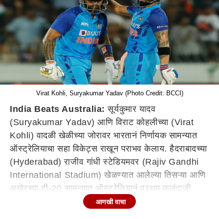
Virat Kohli, Suryakumar Yadav (Photo Credit: BCCI)
India Beats Australia:
सूर्यकुमार यादव
(Suryakumar Yadav) आणि विराट कोहलीच्या (Virat
Kohli) वादळी खेळीच्या जोरावर भारतानं निर्णायक सामन्यात
ऑस्ट्रेलियाचा सहा विकेट्स राखून पराभव केलाय. हैदराबादच्या
(Hyderabad) राजीव गांधी स्टेडियमवर (Rajiv Gandhi
International Stadium) खेळण्यात आलेल्या तिसऱ्या आणि
अखेरच्या टी-20 सामन्यात ऑस्ट्रेलियानं प्रथम फलंदाजी
करत भारतासमोर 187 धावांचं लक्ष्य ठेवलं. या लक्ष्याचा पाठलाग
आणखी वाचा
करण्यासाठी मैदानात उतरलेल्या भारतीय संघानं 19.5 षटकातच