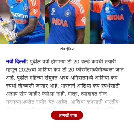
टीम इंडिया
नवी दिल्ली
:
पुढील वर्षी
होणाऱ्या
टी
20
वर्ल्ड
कपची
तयारी
म्हणून
2025
चा
आशिया कप टी
20
फॉरमॅटमध्ये
खेळवला
जात
आहे. पुढील महिन्या संयुक्त अरब
अमिरातमध्ये
आशिया कप
स्पर्धा
खेळवली
जाणार आहे.
भारतानं
आशिया कप स्पर्धेसाठी
अद्याप संघ जाहीर केलेला नाही. मात्र, त्याबाबत रोज
नवनव्या
अपडेट
समोर येत आहेत. आशिया
कपसाठी
भारतीय
संघात
शुभमन
गिल
, यशस्वी
जयस्वास
, साई सुदर्शन आणि
आणखी वाचा
श्रेयस
अय्यरला
स्थान मिळण्याची शक्यता कमी आहे, असं
सांगितलं
जात आहे. सूत्रांच्या
हवाल्यानं
यासंदर्भात
चर्चा
सुरु