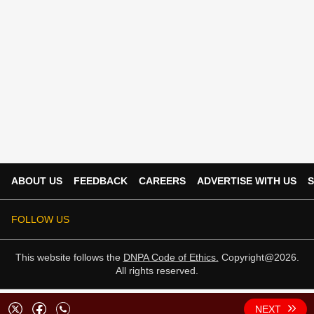
ABOUT US
FEEDBACK
CAREERS
ADVERTISE WITH US
S
FOLLOW US
This website follows the
DNPA Code of Ethics.
Copyright@2026.
All rights reserved.
NEXT