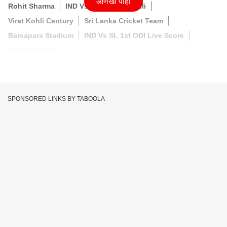
आणखी पाहा
Rohit Sharma
IND Vs SL
Virat Kohli
Virat Kohli Century
Sri Lanka Cricket Team
Barsapara Stadium
IND Vs SL 1st ODI Live Score
Virat Kohli 73
SPONSORED LINKS BY TABOOLA