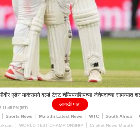
ीवीर एडेन मार्करामने वर्ल्ड टेस्ट चॅम्पियनशिपच्या जेतेपदाच्या सामन्य
आणखी पाहा
5 11:45 PM (IST)
Sports News
Marathi Latest News
WTC
South Africa
arkram
WORLD TEST CHAMPIONSHIP
Cricket News Marathi
rica