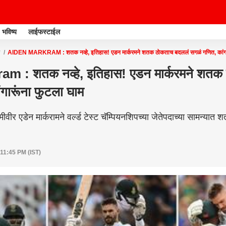
भविष्य
लाईफस्टाईल
AIDEN MARKRAM : शतक नव्हे, इतिहास! एडन मार्करमने शतक ठोकताच बदललं सगळं गणित, कांगार
m : शतक नव्हे, इतिहास! एडन मार्करमने शतक
गारूंना फुटला घाम
ीवीर एडेन मार्करामने वर्ल्ड टेस्ट चॅम्पियनशिपच्या जेतेपदाच्या सामन्य
 11:45 PM (IST)