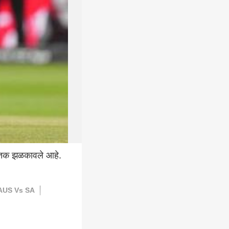
ात शतक झळकावले आहे.
AUS Vs SA