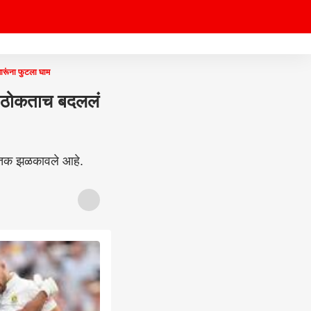
ूंना फुटला घाम
 ठोकताच बदललं
ात शतक झळकावले आहे.