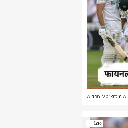
Aiden Markram A
1
/10