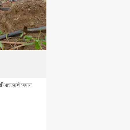
 एनडीआरएफचे जवान