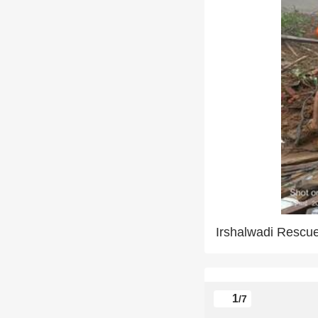
Irshalwadi Rescu
1
/7