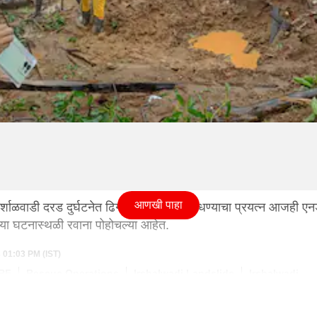
आणखी पाहा
इर्शाळवाडी दरड दुर्घटनेत ढिगाऱ्याखाली जीव शोधण्याचा प्रयत्न आजही
या घटनास्थळी रवाना पोहोचल्या आहेत.
3 01:03 PM (IST)
RF
Rescue Operations
Irshalwadi Landslide
Irshalwadi