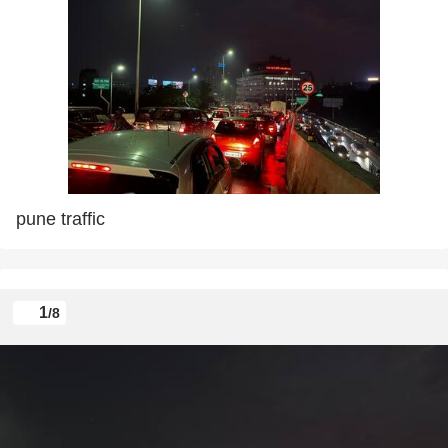
pune traffic
1
/8