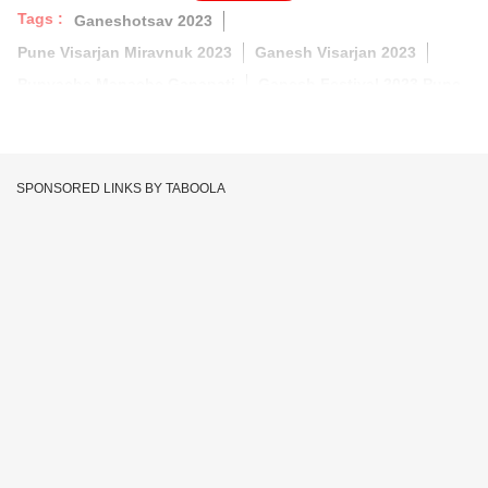
Tags :
Ganeshotsav 2023
Pune Visarjan Miravnuk 2023
Ganesh Visarjan 2023
Punyache Manache Ganapati
Ganesh Festival 2023 Pune
SPONSORED LINKS BY TABOOLA