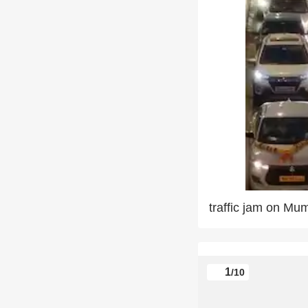
traffic jam on M
1
/10