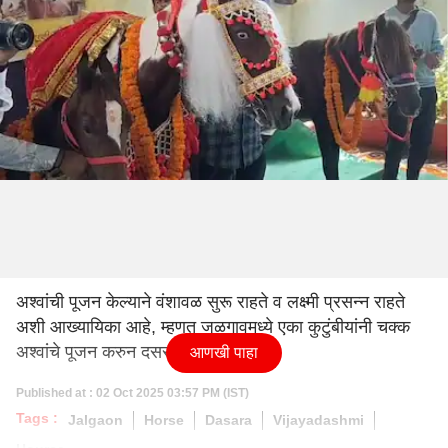
अश्वांची पूजन केल्याने वंशावळ सुरू राहते व लक्ष्मी प्रसन्न राहते
अशी आख्यायिका आहे, म्हणत जळगावमध्ये एका कुटुंबीयांनी चक्क
अश्वांचे पूजन करुन दसरा साजरा केला.
आणखी पाहा
Published at : 02 Oct 2025 03:57 PM (IST)
Tags :
Jalgaon
Horse
Dasara
Vijayadashmi