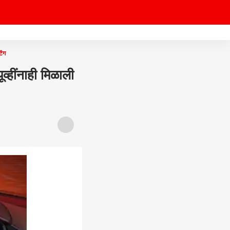
िंग
्हींनाही मिळाली