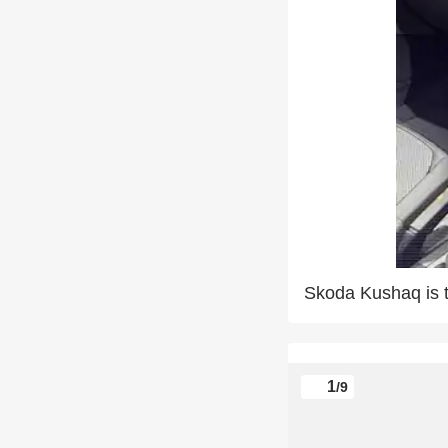
Skoda Kushaq is th
1
/9