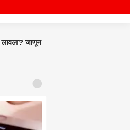
 लावला? जाणून