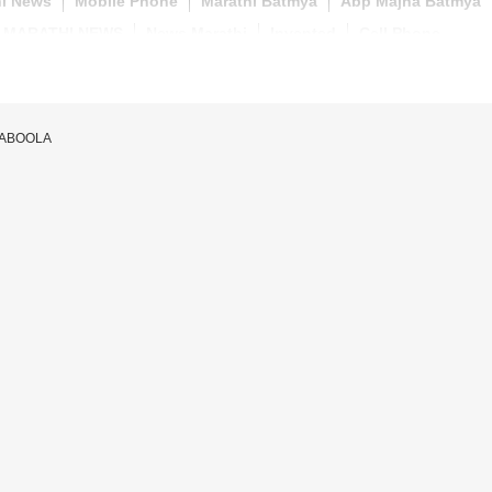
hi News
Mobile Phone
Marathi Batmya
Abp Majha Batmya
MARATHI NEWS
News Marathi
Invented
Cell Phone
TABOOLA