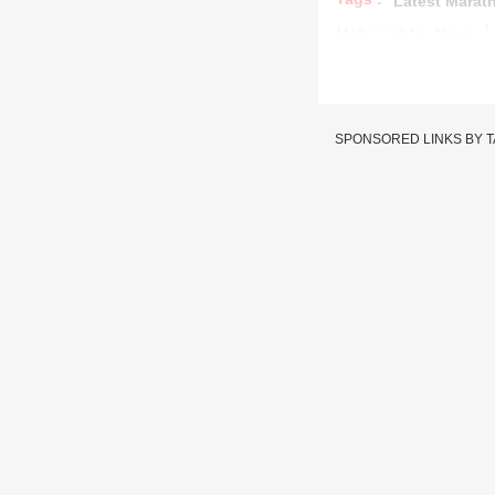
Latest Marat
Maharashtra News
SPONSORED LINKS BY 