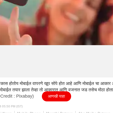
त विकास होतोय मोबाईल वापरणे खूप सोपे होत आहे आणि मोबाईल चा आक
 मोबाईल तयार झाला तेव्हा तो आकारात आणि वजनात जड तसेच मोठा होता त्
 Credit : Pixabay)
आणखी पाहा
4 05:50 PM (IST)