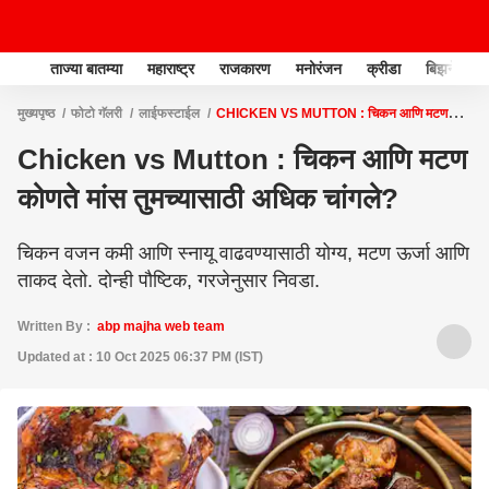
ताज्या बातम्या
महाराष्ट्र
राजकारण
मनोरंजन
क्रीडा
बिझनेस
मुख्यपृष्ठ
फोटो गॅलरी
लाईफस्टाईल
CHICKEN VS MUTTON : चिकन आणि मटण
कोणते मांस तुमच्यासाठी अधिक चांगले?
Chicken vs Mutton : चिकन आणि मटण
कोणते मांस तुमच्यासाठी अधिक चांगले?
चिकन वजन कमी आणि स्नायू वाढवण्यासाठी योग्य, मटण ऊर्जा आणि
ताकद देतो. दोन्ही पौष्टिक, गरजेनुसार निवडा.
Written By :
abp majha web team
Updated at : 10 Oct 2025 06:37 PM (IST)