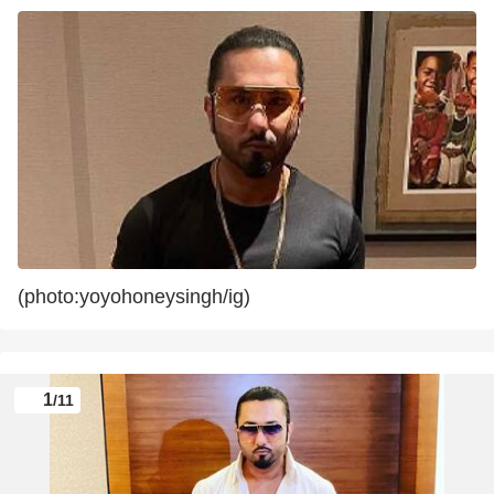
(photo:yoyohoneysingh/ig)
1
/11