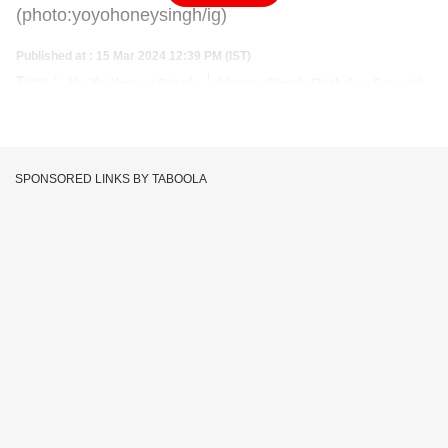
(photo:yoyohoneysingh/ig)
Published at : 15 Mar 2024 12:39 PM (IST)
Tags :
Yo Yo Honey Singh
Honey Singh Birthday Special
SPONSORED LINKS BY TABOOLA