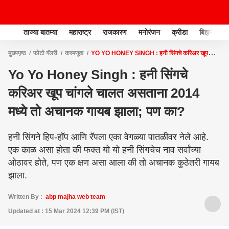
ताज्या बातम्या
महाराष्ट्र
राजकारण
मनोरंजन
क्रीडा
बिझनेस
मुख्यपृष्ठ
फोटो गॅलरी
करमणूक
YO YO HONEY SINGH : हनी सिंगचे करिअर खूप
चांगले चालत असताना 2014 मध्ये तो अचानक गायब झाला; पण का?
Yo Yo Honey Singh : हनी सिंगचे
करिअर खूप चांगले चालत असताना 2014
मध्ये तो अचानक गायब झाला; पण का?
हनी सिंगने हिप-हॉप आणि रॅपला एका वेगळ्या पातळीवर नेले आहे.
एक काळ असा होता की फक्त यो यो हनी सिंगचेच नाव सर्वांच्या
ओठावर होते, पण एक क्षण असा आला की तो अचानक कुठेतरी गायब
झाला.
Written By :
abp majha web team
Updated at : 15 Mar 2024 12:39 PM (IST)