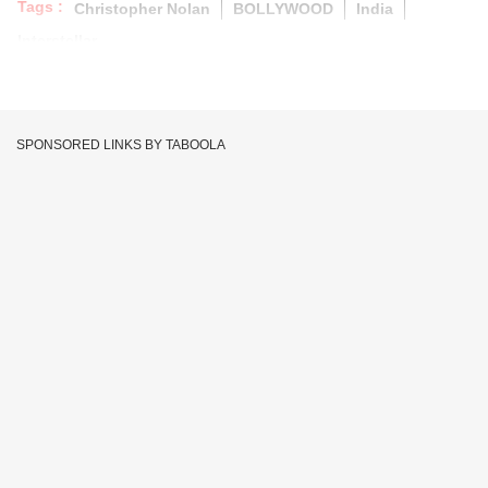
Tags :
Christopher Nolan
BOLLYWOOD
India
Interstellar
SPONSORED LINKS BY TABOOLA