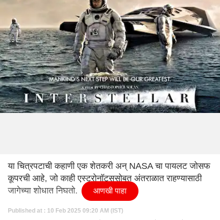
या चित्रपटाची कहाणी एक शेतकरी अन् NASA चा पायलट जोसफ
कूपरची आहे, जो काही एस्ट्रोनॉट्ससोबत अंतराळात राहण्यासाठी
जागेच्या शोधात निघतो.
आणखी पाहा
Published at : 10 Feb 2025 09:20 AM (IST)