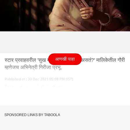
आणखी पाहा
स्टार प्रवाहवरील 'सुख म्हणजे नक्की काय असतं?' मालिकेतील गौरी
म्हणेजच अभिनेत्री गिरीजा प्रभू.
Published at : 30 Dec 2021 05:00 PM (IST)
Tags :
Actress
Girija Prabhu
SPONSORED LINKS BY TABOOLA