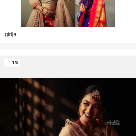
girija
1
/6