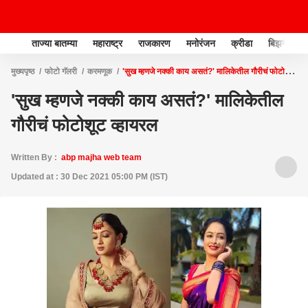
ताज्या बातम्या
महाराष्ट्र
राजकारण
मनोरंजन
क्रीडा
बिझनेस
मुख्यपृष्ठ
फोटो गॅलरी
करमणूक
'सुख म्हणजे नक्की काय असतं?' मालिकेतील गौरीचं फोटोशूट
व्हायरल
'सुख म्हणजे नक्की काय असतं?' मालिकेतील
गौरीचं फोटोशूट व्हायरल
Written By :
abp majha web team
Updated at : 30 Dec 2021 05:00 PM (IST)