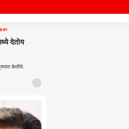
हे तो?
्ये देतोय
ुरुवात केलीये.