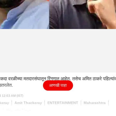
ा एकदा वरळीच्या मतदारसंघातून रिंगणात आहेत. तसेच अमित ठाकरे पहिल्यां
 उतरलेत.
आणखी पाहा
4 12:03 AM (IST)
keray
Amit Thackeray
ENTERTAINMENT
Maharashtra
s
#Marathi News