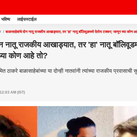
भविष्य
लाईफस्टाईल
क
बाळासाहेबांचे दोन नातू राजकीय आखाड्यात, तर 'हा' नातू बॉलिवूडमध्ये देतोय टक्कर; जाणून घ्या कोण आ
ोन नातू राजकीय आखाड्यात, तर 'हा' नातू बॉलिवूडमध
घ्या कोण आहे तो?
ठाकरे बाळासाहेबांच्या या दोन्ही नातवांनी त्यांच्या राजकीय प्रवासाची स
 12:03 AM (IST)