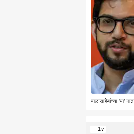
बाळासाहेबांच्या 'या' ना
1
/7