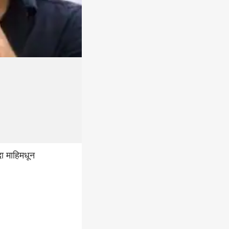
दा माहिमधून