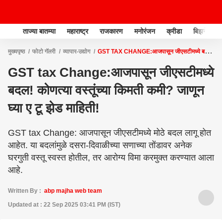
ताज्या बातम्या
महाराष्ट्र
राजकारण
मनोरंजन
क्रीडा
बिझनेस
मुख्यपृष्ठ
फोटो गॅलरी
व्यापार-उद्योग
GST TAX CHANGE:आजपासून जीएसटीमध्ये बदल!
कोणत्या वस्तूंच्या किमती कमी? जाणून घ्या ए टू झेड माहिती!
GST tax Change:आजपासून जीएसटीमध्ये
बदल! कोणत्या वस्तूंच्या किमती कमी? जाणून
घ्या ए टू झेड माहिती!
GST tax Change: आजपासून जीएसटीमध्ये मोठे बदल लागू होत
आहेत. या बदलांमुळे दसरा-दिवाळीच्या सणाच्या तोंडावर अनेक
घरगुती वस्तू स्वस्त होतील, तर आरोग्य विमा करमुक्त करण्यात आला
आहे.
Written By :
abp majha web team
Updated at : 22 Sep 2025 03:41 PM (IST)