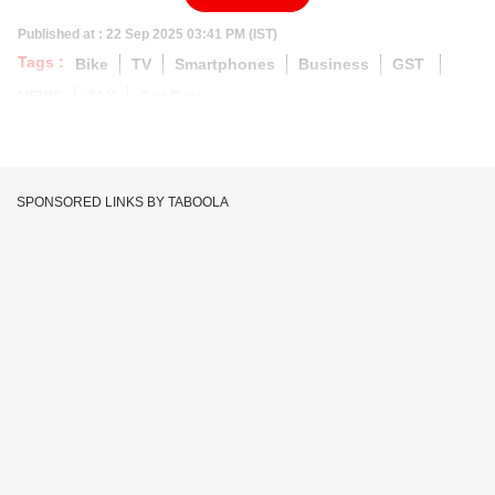
Published at : 22 Sep 2025 03:41 PM (IST)
Tags :
Bike
TV
Smartphones
Business
GST
NEWS
TAX
Gst Rate
SPONSORED LINKS BY TABOOLA