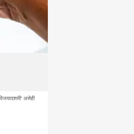
'विजयादशमी' असेही
ion