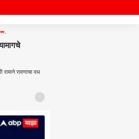
रण .
यामागचे
शी रामाने रावणाचा वध