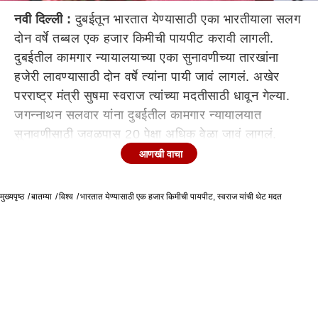
नवी दिल्ली :
दुबईतून भारतात येण्यासाठी एका भारतीयाला सलग
दोन वर्षे तब्बल एक हजार किमीची पायपीट करावी लागली.
दुबईतील कामगार न्यायालयाच्या एका सुनावणीच्या तारखांना
हजेरी लावण्यासाठी दोन वर्षे त्यांना पायी जावं लागलं. अखेर
परराष्ट्र मंत्री सुषमा स्वराज त्यांच्या मदतीसाठी धावून गेल्या.
जगन्नाथन सलवार यांना दुबईतील कामगार न्यायालयात
सुनावणीसाठी जवळपास 20 पेक्षा अधिक वेळा जावं लागलं.
त्यांच्या राहण्याच्या ठिकाणापासून कोर्टाचं अंतर 50 किमी होतं.
आणखी वाचा
मात्र ये जा करण्यासाठी पैसे नसल्याने त्यांना कोर्टात पायी ये जा
करावी लागली. जगन्नाथन यांनी 'खलीज टाईम्स' या वृत्तपत्राला
मुख्यपृष्ठ
बातम्या
विश्व
भारतात येण्यासाठी एक हजार किमीची पायपीट, स्वराज यांची थेट मदत
ही माहिती दिली. पहाटे 4 वाजता उठून आपण कोर्टात जात होतो.
मात्र प्रवास करण्यासाठी पैसे नसल्याने तब्बल दोन वर्षे
आपल्याला पायपीट करावी लागली, असं जगन्नाथन यांनी
सांगितलं.
https://twitter.com/SushmaSwaraj/status/805976
जगन्नाथन यांचं प्रकरण परराष्ट्र मंत्री सुषमा स्वराज यांना