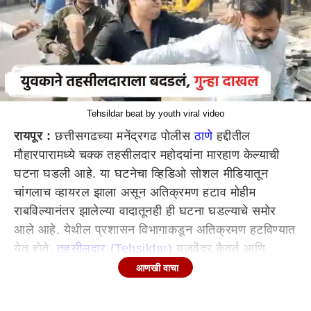
Tehsildar beat by youth viral video
रायपूर :
छत्तीसगढच्या मनेंद्रगढ पोलीस
ठाणे
हद्दीतील
मौहारपारामध्ये चक्क तहसीलदार महोदयांना मारहाण केल्याची
घटना घडली आहे. या घटनेचा व्हिडिओ सोशल मीडियातून
चांगलाच व्हायरल झाला असून अतिक्रमण हटाव मोहीम
राबविल्यानंतर झालेल्या वादातूनही ही घटना घडल्याचे समोर
आले आहे. येथील प्रशासन विभागाकडून अतिक्रमण हटविण्यात
येत होते,
तहसीलदार (Tehsildar)
यजवेंद्र कैवर्त आणि
प्रांताधिकारी यांच्या नेतृत्वात ही अतिक्रमण मोहीम सुरू होती.
आणखी वाचा
यावेळी, नितीन अग्रवाल नावाच्या व्यक्तीने तहसीलदार यजवेंद्र
यांच्यासोबत वाद घालत त्यांना चक्क मारहाण केली. या घटनेचा