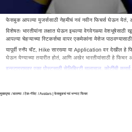
फेसबुक आपल्या युजर्ससाठी नेहमीचं नवं नवीन फिचर्स घेऊन येतं,
विशेषतः भारतीयांना लक्षात घेऊन इथल्या वेगवेगळ्या वेशभूषेसाठी 
आपल्या चेहऱ्याच्या स्टिकर्सचा वापर एकमेकांना मेसेज पाठवण्या
यापूर्वी स्नॅप चॅट, Hike सारख्या या Application वर देखील 
घेऊन येण्याच्या तयारीत होतं, आणि अखेर भारतीयांसाठी हे फिचर 
इन्स्टाग्रामवर एका पोस्टसाठी सेलिब्रिटी मालामाल, कोटींची कमा
असं तयार करा तुमचं अवतार!
सर्वप्रथम मोबाईल मधील फेसबुक app हे लेटेस्ट वर्जन मध्ये 
मुख्यपृष्ठ
बातम्या
टेक-गॅजेट
Avatars | फेसबुकचं नवं भन्नाट फिचर
वर टॅप केल्यावर नवी विंडो दिसेल तिथं पहिलाच ऑप्शन हा 'Avatar
करून आपापल्या आवडी नुसार स्वतःच्या अनिमेटेड कॅरेक्टरचा चेहर
एकदा का हे अवतार तयार झालं की त्याची वेगवेगळी स्टिकर्स पाहा
फेसबुकचं भन्नाट फिचर सगळ्या युजर्सच्या पसंतीस पडत आहे, तरी
मधून 'फेयर' गायब होत असतानाच काही नेटिझन्स ना यातील स्वतःचे चेहऱ