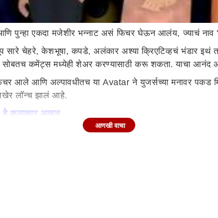
 आणि पुन्हा एकदा मजेशीर भन्नाट असं फिचर घेऊन आलंय, ज्याचं नाव
खूप सारे चेहरे, केशभूषा, कपडे, अलंकार अश्या क्रिएटिव्हचं भंडार इथ
साठी सोबतच कमेंट्स मध्येही शेअर करण्यासाठी करू शकता. याचा आनं
हे फिचर आले आणि अल्पावधीतच या Avatar ने युजर्सच्या मनावर पक
अखेर लॉन्च झालं आहे.
ई, हे कलाकार अव्वल
आणखी वाचा
अपडेट आहे का पाहावं नसेल तर अपडेट करावं तरच या फिचर चा ऑप्शन
s' चा दिसेल, किंवा तुमच्या फ्रेंडस ने हे वापरलं आहे अशी पोस्ट व
ा, केस, रंग तसेच कपडे इत्यादी ची भली मोठी ऑप्शन्स येतील ही वाप
यला मिळतील.
 तुम्हीही आजूनही हे वापरलं नसेल तर आवर्जून वापरून पाहायला हरकत
्याचे काळे-गोरे रंग निवडीच स्वातंत्र्य पुन्हा सौंदर्याची संकल्पना र