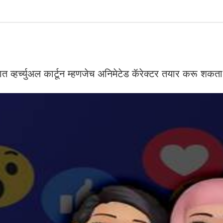
 व्हर्च्युअल कार्टून म्हणजेच अनिमेटेड कॅरेक्टर तयार करू शकता