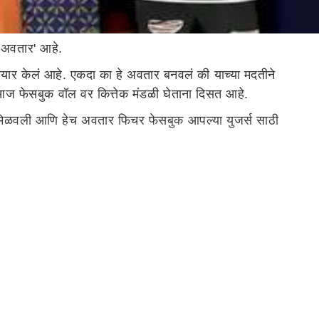
 'अवतार' आहे.
ं तयार केलं आहे. एकदा का हे अवतार बनवलं की याच्या मदतीने
द आज फेसबुक वॉल वर कित्तेक मंडळी घेताना दिसत आहे.
ड मिळवली आणि हेच अवतार फिचर फेसबुक आपल्या युजर्स साठी
 दिसेल. App मधील 'हैमबर्गर' आयकॉन मध्ये जाऊन 'See More'
ॉल वर दिसली तर त्या खाली 'Try It' असा ऑप्शन दिसेल यावर टॅप
रून आपल्या चेहऱ्यास अनुसरून हे अवतार तुम्ही तयार करू शकता.
 नाही. रंगभेदावरून होणाऱ्या टिकेमुळे एकीकडं Fair & Lovely
ंग भेदावर येऊ नये हीच अपेक्षा.