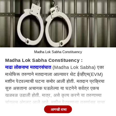
Madha Lok Sabha Constituency
Madha Lok Sabha Constituency :
माढा लोकसभा मतदारसंघात
(Madha Lok Sabha) एका
माथेफिरू तरुणाने मतदानाला आल्यावर थेट ईव्हीएम(EVM)
मशीन पेटवल्याची घटना समोर आली होती. मतदान प्रक्रिया
सुरु असताना अचानक घडलेल्या या घटनेने सर्वत्र एकच
खळबळ उडाली होती. मात्र, असे कृत्य करणे या तरुणाच्या
चांगलच अंगलट आले आहे. मशीन पेटवणाऱ्या तरुणांसह याचा
व्हिडीओ व्हायरल करणाऱ्यांवर पोलिसांनी कारवाई करत गुन्हा
आणखी वाचा