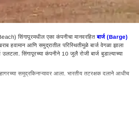
each) सिंगापूरमधील एका कंपनीचा मानवरहित
बार्ज (Barge)
राब हवामान आणि समुद्रातील परिस्थितीमुळे बार्ज वेगळा झाला
टला. सिंगापूरच्या कंपनीने 10 जुलै रोजी बार्ज बुडाल्याच्या
ी गुहागरच्या समुद्रकिनाऱ्यावर आला. भारतीय तटरक्षक दलाने आधीच
घटनास्थळी पाठवले आहेत. भारतीय तटरक्षक दलाच्या विनंतीवरुन टग
रातील प्रदूषणाचा कोणताही धोका नाही, असं भारतीय तटरक्षक दलाने
चा तवंग असल्याचं बोललं जात आहे. त्याचं कारण म्हणजे रत्नागिरी
दरम्यान याबाबतचे नमुने सध्या तपासणीसाठी घेण्यात आले आहेत.
 स्थानिक आणि त्याबाबत काळजी करण्याचे कारण नसल्याचे म्हटलं