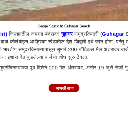
Barge Stuck In Guhagar Beach
iri)
जिल्ह्यातील जयगड बंदरावर
गुहागर
समुद्रकिनारी (
Guhagar
B
ार्ज कोलंबोहून आफ्रिका खंडातील देश जिबूती इथे जात होता. परंतु ख
ारतीय समुद्रकिनाऱ्यापासून सुमारे 200 नॉटिकल मैल अंतरावर बार्ज उल
ना इशारा देत बुडलेल्या बार्जचा शोध सुरु ठेवला.
समुद्रकिनाऱ्याच्या पूर्व दिशेने 200 मैल अंतरावर, अखेर 19 जुलै रोज
हे, ज्याने टग मॅरीगोल्ड आणि साल्वोर (ब्रँड मरीन कंसल्टंट, मुंबई) 
आणखी वाचा
ासाठी ठेवले आहेत. या बार्जमध्ये कोणतंही इंधन नव्हतं. त्यामुळे समुद्
ल्या गुहागर आणि रत्नागिरी तालुक्यातील काही समुद्रकिनारी सध्या तेला
ला आणि त्यातील तेल सध्या समुद्रकिनारी पसरल्याचे बोलले जात आहे. 
 आहे. त्याचा कोणताही धोका समुद्रजिवांना नाही. मच्छीमारांनी किंवा