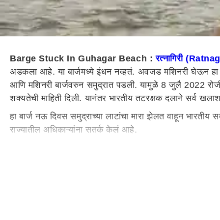
Barge Stuck In Guhagar Beach :
रत्नागिरी (Ratnag
अडकला आहे. या बार्जमध्ये इंधन नव्हतं. अवजड मशिनरी घेऊन हा ब
आणि मशिनरी बार्जवरुन समुद्रात पडली. यामुळे 8 जुलै 2022 रोजी भ
शक्यतेची माहिती दिली. यानंतर भारतीय तटरक्षक दलाने सर्व खलाशां
हा बार्ज नऊ दिवस समु्द्राच्या लाटांचा मारा झेलत वाहून भारतीय 
राज्यातील अधिकाऱ्यांना सतर्क केलं आहे.
हा बार्ज सिंगापूरची कंपनी कॅपिटल नेव्हिगेशन पीटीई लिमिटेडचा आ
मॅरीगोल्ड आणि साल्वोर यांना बुडालेल्या बार्जची विल्हेवाट लावण्य
सांगितलं.
रत्नागिरीतील समुद्रकिनाऱ्यावर तेलाचा तवंग?
रत्नागिरी जिल्ह्यात
जिल्ह्यातला समुद्र हद्दीत सिंगापूरमधील एका कंपनीचा बार्ज उलट
प्रदूषण मंडळांना मात्र हा तेलाचा तवंग नसून शेवाळचा एक प्रकार