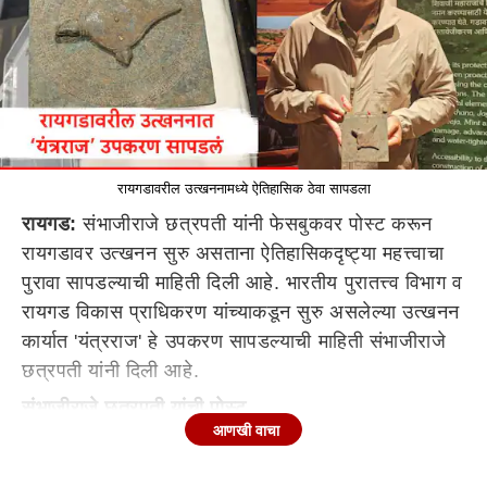
रायगडावरील उत्खननामध्ये ऐतिहासिक ठेवा सापडला
रायगड:
संभाजीराजे छत्रपती यांनी फेसबुकवर पोस्ट करून
रायगडावर उत्खनन सुरु असताना ऐतिहासिकदृष्ट्या महत्त्वाचा
पुरावा सापडल्याची माहिती दिली आहे. भारतीय पुरातत्त्व विभाग व
रायगड विकास प्राधिकरण यांच्याकडून सुरु असलेल्या उत्खनन
कार्यात 'यंत्रराज' हे उपकरण सापडल्याची माहिती संभाजीराजे
छत्रपती यांनी दिली आहे.
संभाजीराजे छत्रपती यांची पोस्ट
आणखी वाचा
खगोलशत्रीय अभ्यास करून तत्कालीन अत्याधुनिक व
शास्त्रोक्त पद्धतीने दुर्गराज रायगडाचे बांधकाम झाले होते,