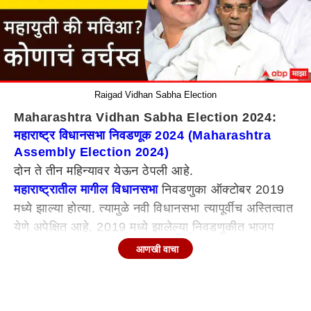
Raigad Vidhan Sabha Election
Maharashtra Vidhan Sabha Election 2024:
महाराष्ट्र विधानसभा निवडणूक 2024 (Maharashtra
Assembly Election 2024)
दोन ते तीन महिन्यावर येऊन ठेपली आहे.
महाराष्ट्रातील मागील विधानसभा
निवडणुका ऑक्टोबर 2019
मध्ये झाल्या होत्या. त्यामुळे नवी विधानसभा त्यापूर्वीच अस्तित्वात
येणे अपेक्षित आहे. 2019 मध्ये झालेल्या निवडणुकीत भाजप
105 जागांसह सर्वात मोठा पक्ष ठरला होता. त्यावेळी भाजप आणि
आणखी वाचा
शिवसेना युती म्हणून निवडणुकीला सामोरे गेले होते. त्यावेळी
एकसंघ शिवसेना 56 जागांसह दुसऱ्या क्रमांकावर होती.
भाजप-शिवसेना युतीविरुद्ध काँग्रेस-राष्ट्रवादी आघाडी लढली